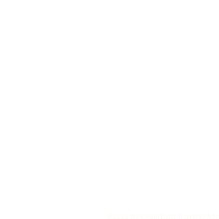
©2023 by CALM Dog Training Acad